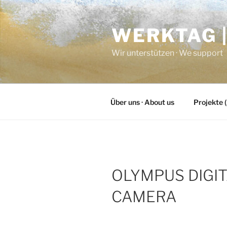
Zum
Inhalt
WERKTAG 
springen
Wir unterstützen · We support
Über uns · About us
Projekte (
OLYMPUS DIGI
CAMERA