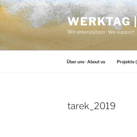
Zum
Inhalt
WERKTAG 
springen
Wir unterstützen · We support
Über uns · About us
Projekte (
tarek_2019